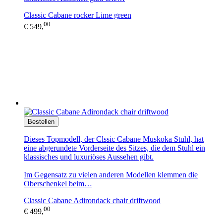
Classic Cabane rocker Lime green
00
€ 549,
Bestellen
Dieses Topmodell, der Clssic Cabane Muskoka Stuhl, hat
eine abgerundete Vorderseite des Sitzes, die dem Stuhl ein
klassisches und luxuriöses Aussehen gibt.
Im Gegensatz zu vielen anderen Modellen klemmen die
Oberschenkel beim…
Classic Cabane Adirondack chair driftwood
00
€ 499,